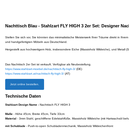
Nachttisch Blau - Stahlzart FLY HIGH 3 2er Set: Designer Nac
Stellen Sie sich vor, Sie könnten das minimalistische Meisterwerk Ihrer Träume direkt in I
und handgefertigten Möbeln aus Deutschland.
Hergestellt aus hochwertigem Holz, insbesondere Eiche (Massivholz Wildeiche), und Metall (St
Das Nachttisch 2er Set ist verkauft. Verfügbar als Neubestellung.
https://www.stahlzart-moebel.de/nachttisch-fly-high-3/
(DE)
https://www.stahlzart.at/nachttisch-fly-high-3/
(AT)
Jetzt online bestellen.
Technische Daten
Stahlzart Design Name -
Nachttisch FLY HIGH 3
Maße
- Höhe 45cm, Breite 45cm, Tiefe 33cm
Material
- 3mm Stahl, geschliffene Edelstahlfüße, Massivholz Wildeiche (mit Hartwachsöl beh
mit Schublade
- Push-to-open Schubladenmechanik, Massivholz Wildeichenfront