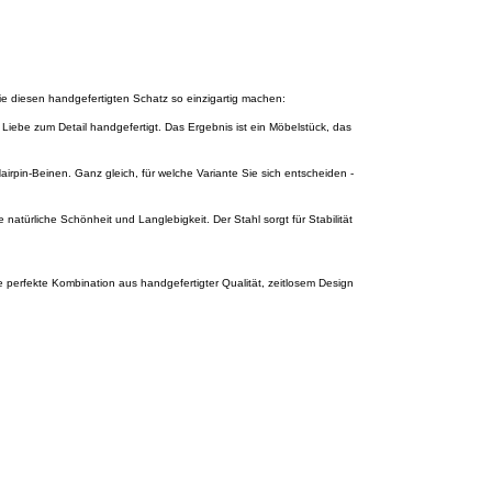
ie diesen handgefertigten Schatz so einzigartig machen:
 Liebe zum Detail handgefertigt. Das Ergebnis ist ein Möbelstück, das
irpin-Beinen. Ganz gleich, für welche Variante Sie sich entscheiden -
atürliche Schönheit und Langlebigkeit. Der Stahl sorgt für Stabilität
 perfekte Kombination aus handgefertigter Qualität, zeitlosem Design