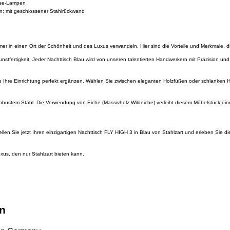
ese-Lampen
en; mit geschlossener Stahlrückwand
mer in einen Ort der Schönheit und des Luxus verwandeln. Hier sind die Vorteile und Merkmale, d
nstfertigkeit. Jeder Nachttisch Blau wird von unseren talentierten Handwerkern mit Präzision und
die Ihre Einrichtung perfekt ergänzen. Wählen Sie zwischen eleganten Holzfüßen oder schlanken Ha
obustem Stahl. Die Verwendung von Eiche (Massivholz Wildeiche) verleiht diesem Möbelstück eine n
n Sie jetzt Ihren einzigartigen Nachttisch FLY HIGH 3 in Blau von Stahlzart und erleben Sie die
us, den nur Stahlzart bieten kann.
gn