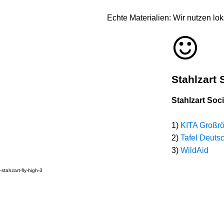
Echte Materialien: Wir nutzen lo
Stahlzart S
Stahlzart Soc
1)
KITA Großrö
2)
Tafel Deuts
3)
WildAid