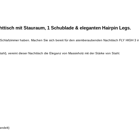
httisch mit Stauraum, 1 Schublade & eleganten Hairpin Legs.
hrem Schlafzimmer haben. Machen Sie sich bereit für den atemberaubenden Nachttisch FLY HIGH 3 
ahl), vereint dieser Nachttisch die Eleganz von Massivholz mit der Stärke von Stahl.
andelt)