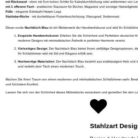
mit Rückwand
- oben mit 5cm hohen Schlitz für Kabeldurchfürhung oder anklemmen von L
mit 1 offenem Fach
- praktischer Stauraum für Bücher, Magazine und sonstige Habseligkeit
Füße
- elegante Edelstahl Hairpin Legs
Stahloberfläche
- mit dunkelblauer Pulverbeschichtung; Glanzgrad: Seidenmatt
Dieser runde
Nachttisch Blau
ist ein Meisterwerk der Handwerkskunst und wird Ihr Schlafzim
Exquisite Handwerkskunst
: Erleben Sie die Schönheit und Perfektion deutscher Ku
moderne Designs mit minimalistischer Ästhetik in perfekter Harmonie vereint.
Vielseitiges Design
: Der Nachttisch Blau bietet Ihnen vielfältige Designoptionen, 
Ihr Schlafzimmer wird mit Stil und Eleganz erfüllt sein.
Hochwertige Materialien
: Der Nachttisch Blau besteht aus erstklassigem Holz und r
und verleiht dem Tisch einen modernen Touch.
Machen Sie Ihren Traum von einem modernen und minimalistischen Schlafzimmer wahr. Bestelle
und höchstem Komfort.
Lassen Sie sich von der Schönheit dieses Möbelstücks verzaubern und genießen Sie den Lux
Stahlzart Desi